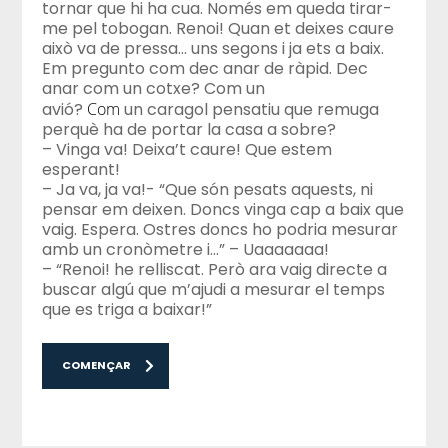
tornar que hi ha cua. Només em queda tirar-
me pel tobogan. Renoi! Quan et deixes caure
això va de pressa… uns segons i ja ets a baix.
Em pregunto com dec anar de ràpid. Dec
anar com un cotxe? Com un
avió?
Com
un caragol pensatiu que remuga
perquè ha de portar la casa a sobre?
– Vinga va! Deixa’t caure! Que estem
esperant!
– Ja va, ja va!- “Que són pesats aquests, ni
pensar em deixen. Doncs vinga cap a baix que
vaig. Espera. Ostres doncs ho podria mesurar
amb un cronòmetre i…” –
Uaaaaaaa
!
– “Renoi
! he
relliscat. Però ara vaig directe a
buscar algú que m’ajudi a mesurar el temps
que es triga a baixar!”
COMENÇAR